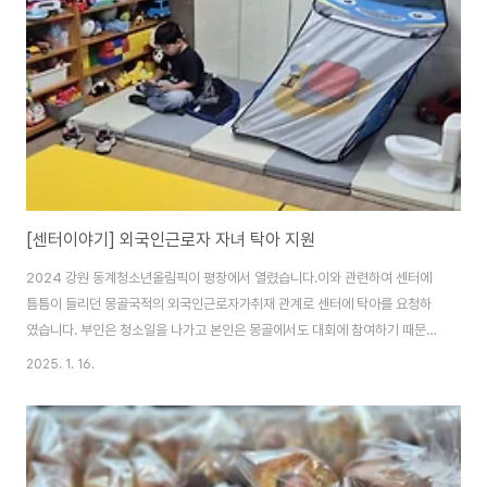
04일 2025년 센터 시무식- 01월 05일 한라대학교 외국인인식조사 참여-
01월 12일 이로운 한국어교실 시즌2 개강(일요일오전반, 일요일입문반)- 01
월 12..
[센터이야기] 외국인근로자 자녀 탁아 지원
2024 강원 동계청소년올림픽이 평창에서 열렸습니다.이와 관련하여 센터에
틈틈이 들리던 몽골국적의 외국인근로자가취재 관계로 센터에 탁아를 요청하
였습니다. 부인은 청소일을 나가고 본인은 몽골에서도 대회에 참여하기 때문에
취재를 하러 평창으로 가야하는데아들이 무서워서 혼자 집에 있지 못한다며어
2025. 1. 16.
떻게 할지 고민하다가 센터에 방문한 것이었습니다. 센터 2층에는 부모들이 한
국어 수업에 참여하는 동안동행한 자녀들이 놀 수 있는 놀이방이 있습니다.나
눔받은 동화책이며, 장난감이 있는 곳으로 이 곳에서 있을 수는 있다고 안내하
였습니다.다만, 안전을 책임진다거나 하는 돌봄이 아님을 숙지시켰습니다. 다
행이 한국어 의사소통이 원활하여간식도 고르게 하고, 놀거리에 대해 안내도