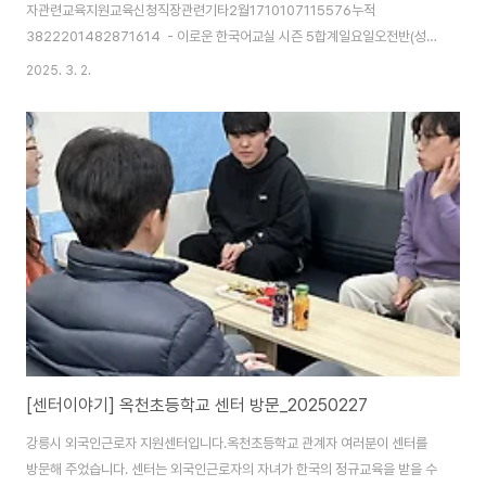
자관련교육지원교육신청직장관련기타2월1710107115576누적
3822201482871614 - 이로운 한국어교실 시즌 5합계일요일오전반(성인
중급)일요일입문반(성인입문)화요일저녁반(성인기초)화/수요일오후반(청소
2025. 3. 2.
년)2월6442979누적86641171 - 이로운 한국어교실 시즌5 운영 : 일요일
오전반(일요일 10시 시작), 일요일입문반(일요일 10시 시작), 화요일저녁반(화
요일 19시 시작)- 이주배경청소년을 위한 한국어교실Y : 화요일진도반(화요일
17시 시작), 화요일기초반(화요일 17시), 수요일진도반(수요일 17시 시작), 수
요일기초반(수요일 17시 시작)- 법무부 사회통합프로그램 3단계(일요일 13
시) - 02월 02일 의료상..
[센터이야기] 옥천초등학교 센터 방문_20250227
강릉시 외국인근로자 지원센터입니다.옥천초등학교 관계자 여러분이 센터를
방문해 주었습니다. 센터는 외국인근로자의 자녀가 한국의 정규교육을 받을 수