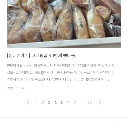
하고,혼자 잘 놀 수 있다고도 들었으나 세시간, 네시간..
[센터이야기] 고래빵집 43번재 빵나눔...
안녕하세요.강릉시 외국인근로자 지원센터입니다. 2025년 새해 복 많이 받으
세요~고래책방[고래빵집]에서 센터를 방문하는 외국인근로자에게 전달해 달
라면서 빵을 나눔해 주셨습니다.43번째 나눔입니다. 센터를 방문한 외국인근
로자와 한국어수업을 듣기 위해 센터를 방문하는 이주배경청소년과 나눠 먹겠
2025. 1. 14.
습니다. 늘 감사합니다.
1
2
3
4
5
6
7
···
17