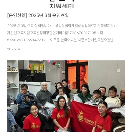
[운영현황] 2025년 3월 운영현황
2025년 3월 주요 실적입니다. - 상담실적합계일상생활의료지원행정지원비
자관련교육지원교육신청직장관련기타3월1728670317105누적
55602621859142619 - 이로운 한국어교실 시즌 5합계일요일오전반(성
인중급)일요일입문반(성인입문)화요일저녁반(성인기초)화/수요일오후반(청소
2025. 4. 1.
년)3월63840133누적1541576304 - 이로운 한국어교실 시즌5 운영 :
일요일오전반(일요일 10시 시작), 일요일입문반(일요일 10시 시작), 화요일저
녁반(화요일 19시 시작)- 이주배경청소년을 위한 한국어교실Y : 화요일진도반
(화요일 17시 시작), 화요일기초반(화요일 17시), 수요일진도반(수요일 17시
시작), 수요일기초반(수요일 17시 시작)- 법무부 사회통합프로그램 3단계(일
요일 13시)- 찾아가는 한국어..