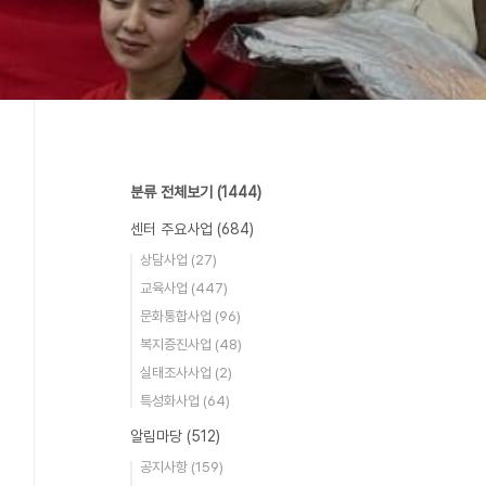
분류 전체보기
(1444)
센터 주요사업
(684)
상담사업
(27)
교육사업
(447)
문화통합사업
(96)
복지증진사업
(48)
실태조사사업
(2)
특성화사업
(64)
알림마당
(512)
공지사항
(159)