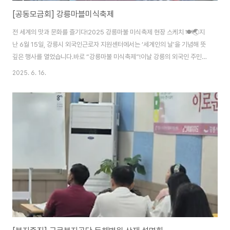
[공동모금회] 강릉마블미식축제
전 세계의 맛과 문화를 즐기다!2025 강릉마불 미식축제 현장 스케치 🍽🌏지
난 6월 15일, 강릉시 외국인근로자 지원센터에서는 ‘세계인의 날’을 기념해 뜻
깊은 행사를 열었습니다.바로 “강릉마불 미식축제”!이날 강릉의 외국인 주민,
다문화가족, 지역 주민, 관광객 등 500여 명이 한자리에 모여 각국의 음식과
2025. 6. 16.
문화를 나누며 교류하는 축제의 장이 펼쳐졌습니다. 📸 다채로운 프로그램으
로 꽉 찬 하루행사장 곳곳은 활기찬 에너지로 가득했습니다.‘세계인의 날 장기
자랑’ 무대에서는 국가를 초월한 흥겨운 춤과 노래가 이어졌고,‘강릉마불 미식
축제’ 부스에서는 다양한 나라의 음식을 한자리에서 맛볼 수 있었죠.특히 ‘세셰
만두존’은 가장 인기 있는 장소 중 하나였습니다.각국의 가정식 만두가 모여 진
정한 글로벌 만두 파티..