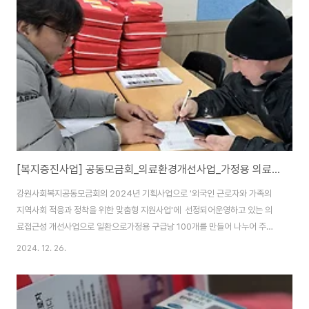
것 같습니다.주사가 너무 무서워요. 도 있는 것 같습니다. 주로 여성근로자들이
많이 신청합니다. 그래도 신청율이 저조하여 건강보험과 무관하게 외국인근로
자면 누구나로 하여센터에서 한국어를 배우고 있는 외국인근로자도 포함시켰
습니다.어... 또 대부분 여성근로자들만 신청합니다. ..
[복지증진사업] 공동모금회_의료환경개선사업_가정용 의료구급낭 배포
강원사회복지공동모금회의 2024년 기획사업으로 '외국인 근로자와 가족의
지역사회 적응과 정착을 위한 맞춤형 지원사업'에 선정되어운영하고 있는 의
료접근성 개선사업으로 일환으로가정용 구급낭 100개를 만들어 나누어 주고
있습니다. 모든 외국인근로자 가구에 나누어 줄 수 있는 양이 못되어 우선순위
2024. 12. 26.
를 두었습니다.'첫번째 건강보험이 없는 가구, 두번째 미성년 자녀를 둔 가구'이
두가지를 모두 충족하는 가구를 대상으로 신청자를 받았습니다. 제가 알고 있
기를강릉시 내에서 초중고에 다니고 있는 이주배경 청소년들은 92명 내외였