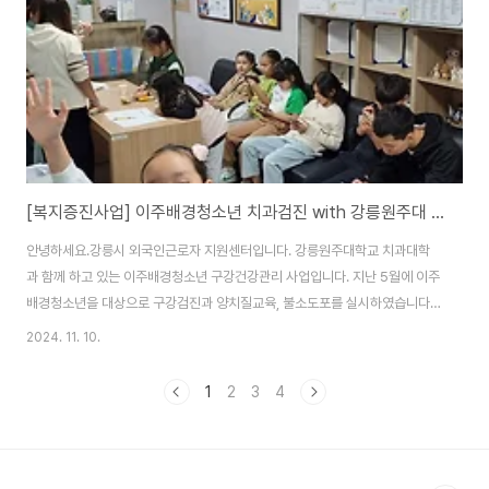
터 직원과 자원봉사자와 함께 구급낭에 담았습..
[복지증진사업] 이주배경청소년 치과검진 with 강릉원주대 치과대학
안녕하세요.강릉시 외국인근로자 지원센터입니다. 강릉원주대학교 치과대학
과 함께 하고 있는 이주배경청소년 구강건강관리 사업입니다. 지난 5월에 이주
배경청소년을 대상으로 구강검진과 양치질교육, 불소도포를 실시하였습니다.
불소도포의 경우 6개월 주기로 해주면 좋다고 합니다. 바쁜 시간을 내 정세환
2024. 11. 10.
교수를 비롯한 치과대학/치과병원에서 찾아와 이주배경청소년들에게 불소도
포를 추가로 실시하였습니다. 불소 도포를 하면서 그 사이 치아건강은 어떻게
1
2
3
4
되었는지 같이 검사하기로 하였습니다. 다행이, 오늘 이주배경청소년을 대상으
로 재미있는 문화체험이 오후에 있었습니다.치과검진하러 오라하면 글쎄요 참
석율이 저조했을 수도 있을텐데...체험 후 꼼짝없이 검진을 받게 되었습니
다. 먼저, 올바른 양치질을 어떻게 해야 되는지 교육을 했습니..