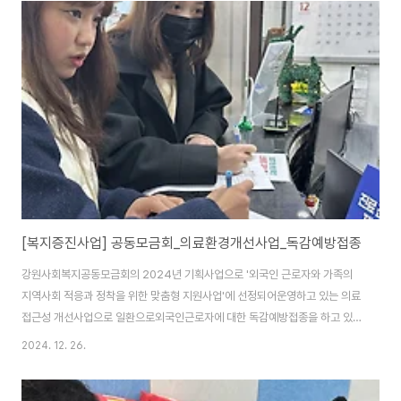
크를 통해 23일 1시부터 시작한다고 알렸습니다. 게다가, 가정용 의료구급낭
을 같은 시간대에 배포해서 일석이조의 혜택을 받을 수 있었습니다.내복은 주
로 아이가 있는 엄마가 가지고 갔고, 남자는 주로 작업복으로 입는다고 큼지막
한 옷을 잔뜩 가져 가기도 했습니다. 어떤 외국인근로자는 영상통화를 해가면
서 상의하기도 했습니다.요즘에는 날씨가 예전같지 않아..
[복지증진사업] 공동모금회_의료환경개선사업_독감예방접종
강원사회복지공동모금회의 2024년 기획사업으로 '외국인 근로자와 가족의
지역사회 적응과 정착을 위한 맞춤형 지원사업'에 선정되어운영하고 있는 의료
접근성 개선사업으로 일환으로외국인근로자에 대한 독감예방접종을 하고 있
습니다. 모든 외국인근로자를 지원할 수는 없는지라 우선순위를 두었습니
2024. 12. 26.
다.'건강보험이 없는 외국인근로자' 그런데 예상외로 주사를 맞는 것에 대한 거
부감이 강했습니다.종교적인 이유는 아닌 것 같고,남자가 감기 정도같고... 인