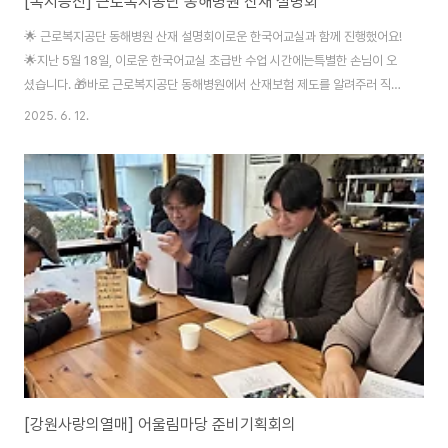
[복지증진] 근로복지공단 동해병원 산재 설명회
🌟 근로복지공단 동해병원 산재 설명회이로운 한국어교실과 함께 진행했어요!
🌟지난 5월 18일, 이로운 한국어교실 초급반 수업 시간에는특별한 손님이 오
셨습니다. 🎁바로 근로복지공단 동해병원에서 산재보험 제도를 알려주러 직접
방문해주셨어요.한국에서 일하고 있는 우리 학생들에게 정말 꼭 필요한 정보였
2025. 6. 12.
답니다. 🙌📚 산재보험, 나도 받을 수 있을까요?산재보험이 뭔지, 어떻게 신청
하는지,혹시 고용에 불이익은 없는지,정말 많은 궁금증이 있었던 학생들. 🤔강
사님이 차근차근 사례 중심으로 설명해주셨고학생들은 자료집도 꼼꼼히 살펴
보며 열심히 따라갔어요. ✏️QR코드까지 활용해 직접 신청방법도 확인!정말 알
차고 유익한 시간이었어요. 💡👩‍🏫 열정 가득한 교실 분위기빈자리 없이 꽉 찬
교실,모두가 눈빛 반짝이..
[강원사랑의열매] 어울림마당 준비기획회의