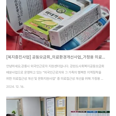
습니다.대부분 형제자매가 있는지라 두가지를 모두 충족하는 가구가 모두 신청
한다면50가구 정도 될 것이고, 그중에서 건강보험이 있는 가구를 빼면 40가
구정도 일 것이었습니다.그 외에 미취학 아동..
[복지증진사업] 공동모금회_의료환경개선사업_가정용 의료구급낭 만들기
안녕하세요.강릉시 외국인근로자 지원센터입니다. 강원도사회복지공동모금회
배분사업으로 운영하고 있는 "외국인근로자와 그 가족의 행복한 지역정착을
위한 의료접근성 개선 및 문화지원사업" 중 의료접근성 개선을 위해 가정용 의
료구급낭을 제작하였습니다. 심각한 통증이 없거나, 일상에서 소소하게 다치면
2024. 12. 16.
약국에 가서 약을 사서 먹거나 바르는 등 처치를 합니다.가정에서 상비약으로
가지고 있으면 좋을 약품을 선정위원회에 참여해 주신 전문가의 추천을 받아
제작하였습니다. 총 100개입니다. 구급낭과 약품을 구입해서 구급낭에 담았습
니다.저~많은 약을 저~작은 구급낭에 넣자니...테트리스가 절로 생각이 났습니
다. 어떻게든 넣어야 한다~~이리저리 맞춰보고 가장 적합한 방법을 찾아서, 센