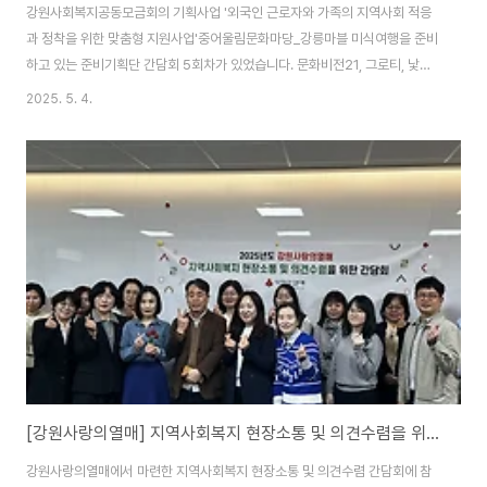
강원사회복지공동모금회의 기획사업 '외국인 근로자와 가족의 지역사회 적응
과 정착을 위한 맞춤형 지원사업'중어울림문화마당_강릉마블 미식여행을 준비
하고 있는 준비기획단 간담회 5회차가 있었습니다. 문화비전21, 그로티, 낯꽃
스튜디오의 대표님들과 센터직원 2명이 함께 하고 있습니다.첫번째의 어울림
2025. 5. 4.
마당 축제를 다양한 모습으로 집담회가 지속되는 중이제는 거의 완성된 계획이
세워지고 있습니다. 지난해 옥가로 19번길 일원 안심거리를 조성하고 지역주
민 및 외국인근로자의 상호이해와 심리적 거리감 해소를 위한 어울림문화마당
이라는 축제를 기획하였습니다.지역주민들과 외국인들의 다양한 공연, 다양하
고도 공통적인 세계음식, 장기자랑, 아시아 각국의 풍속, 놀이 및 체험부스, 지
역작가 소품부스 등으로 꾸며질 행사, 곧 시민 여러..
[강원사랑의열매] 지역사회복지 현장소통 및 의견수렴을 위한 간담회
강원사랑의열매에서 마련한 지역사회복지 현장소통 및 의견수렴 간담회에 참