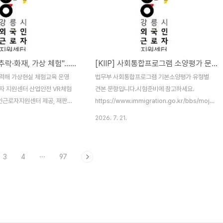
 안전교육이 진행되었습니다.
로그램(KIIP) 2학기 4번째 수업을 하는 날입니다.
이 준비되어 있는지 함께 알아
이번주는 어떻게 수업이 진행되었는지 사진으로
 때 꼭 지켜야 할 안전수칙도 꼼
소개할께요. 감사합니다.
 신나게 노는 것도 중요하지만
 모두가 안전수칙을 잘 확인하고
[뉴스1] "비계 추락·화재, 가상 체험"…강릉 외국인 근로자들 'VR 안전교육' (07/21)
[KIIP] 사회통합프로그램 소양평가 문제(견본)
체험에 나섰습..
력해 가상현실 체험교육 운영
법무부 사회통합프로그램 기본소양평가 유형별
자 지원센터 산업안전 VR체험
견본 문항입니다.시험준비에 참고하세요.
인근로자지원센터 제공, 재판매
https://www.immigration.go.kr/bbs/moj/16
6.7.21/뉴스1(강릉=뉴스1) 윤
K2WebWizard누구나 인터넷으로부터 자유롭
2026. 7. 21.
 강릉지역 외국인 근로자들이 가
기를 희망하며www.immigration.go.kr사회통
용한 산업안전 체험교육을 통해
합프로그램 1단계평가(견본)사회통합프로그램 2
전수칙을 익혔다. (이하생략)
단계평가(견본)사회통합프로그램 3단계평가(견
3
4
···
97
추락·화재, 가상 체험"…강릉 외
본)사회통합프로그램 사전평가(견본)사회통합프
R 안전교육'안전보건공단과 협
로그램 종합평가(견본)사회통합프로그램 중간평
교육 운영 강원 강릉지역 외국
가(견본)종합평가 작문시험 답안지(견본)중간평가
현실(VR)을 활용한 산업안전
작문시험 답안지(견본)
산업재해 예방과 안전수칙을 익
근로자www.news1.kr