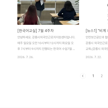
자제하여 주시고 야외활동 시 가벼운 옷차림으로
저 오리엔테이션과
양산·모자·물병을 챙겨주시고, 무더위 쉼터와 같은
오늘 어떤 프로그램
더위를 피할 수 있는 곳에서 30분 간격으로 휴식
보고, 물놀이를 할
해주세요! ※ 당분간 강원도의 폭염이 지속되면서
꼼하게 배웠습니다.
낮 동안의 기온이 더 오르면 오후에도 폭염특보 및
안전이 가장 먼저!
[한국어교실] 7월 4주차
폭염 영향예보가 강화될 수 있으니 최신 기상정보
본격적인 가족 해양
안녕하세요. 강릉시외국인근로자지원센터입니다.
안전보건공단과 협
를 참고하여..
매주 일요일 오전 10시부터 12시까지 화요일 오
강릉시 외국인근로
후 7시부터 9시까지 진행되는 한국어 수업7월 4
교육.(강릉시 외국
주차 이번주는 2026년 2학기 한국어교실 4번째
및 DB 금지) 202
2026. 7. 26.
2026. 7. 22.
수업을 하는 날입니다.이번주는 어떻게 수업이 진
왕근 기자 = 강원
행되었는지 사진으로 소개할께요. 한국어교실은
상현실(VR)을 활
언제든지 신청 접수하고, 수업에 참여할 수 있습니
산업재해 예방과 안
1
2
다.강릉시외국인근로자지원센터로 방문해주세요.
기사더보기 "비계 
감사합니다.
국인 근로자들 'V
력해 가상현실 체험
인 근로자들이 가상
체험교육을 통해 
혔다.강릉시 외국인