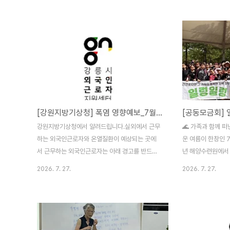
교육 한국어와 한국문화, 한국사회이해 과정 모집
을 한 자리에서 만
안내 □ 사회통합프로그램 온라인 화상교육 사회
제 현장의 이모저
통합프로그램은 대한민국에 체류하는 이민자가
우리 사회 구성원으로 적응·자립하는데 필요한 기
본소양을 체계적으로 함양할 수 있도록 마련된 교
육입니다. 온라인 화상교육은 집합교육이 어려운
외국인을 대상으로 교육을 진행하며 일방적인 동
영상 강의가 아닌 전문강사와 교육생 간 실시간 쌍
방향으로 진행 되고 있습니다. □ 사회통합프로그
[강원지방기상청] 폭염 영향예보_7월27일~8월 2일
[공동모금회] 
램 온라인 화상교육 우선순위 ..
강원지방기상청에서 알려드립니다.실외에서 근무
🌊 가족과 함께 떠
하는 외국인근로자와 온열질환이 예상되는 곳에
운 여름이 한창인 7
서 근무하는 외국인근로자는 아래 경고를 반드시
년 해양수련원에서
숙지해 안전한 직장생활을 하시기 바랍니
하는 특별한 여름 
2026. 7. 27.
2026. 7. 27.
다.2027년 7월 27일(월) 예보 강원지방기상청
🌊 이날 행사에는
입니다. 당분간 강릉의 최고체감온도가 33도 이
21명, 청소년 38
상 오를 것으로 예상되어 폭염 영향예보 주의단계
연령대의 가족들이
발표 가능성이 있습니다.(폭염 영향예보는 11시
보냈답니다! 😊 
30분에 발표됩니다.) 격렬한 운동과 야외활동을
과 안전교육 즐거운