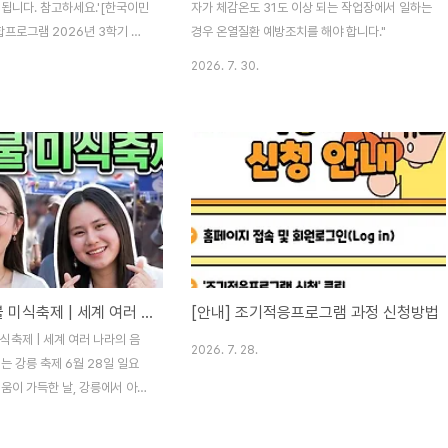
됩니다. 참고하세요.'[한국이민
자가 체감온도 31도 이상 되는 작업장에서 일하는
통합프로그램 2026년 3학기 온
경우 온열질환 예방조치를 해야 합니다."
' 아래 링크 참고 [한국이민재
2026. 7. 30.
합프로그램 2026년도 3학기 온
[한국이민재단] KIIP 사회통합
도 3학기 온라인 화상교육 안내
sf.org/html/dh_board/views/6965
재단www.kisf.org
 사회통합프로그램 온라인 화상
org [온라인] 강원대 한국어 문화
 수업 안내- 접수 시작 : 8월
기간 : 9월 7일(월) ~ 10월 26
2026 강릉마불 미식축제 | 세계 여러 나라의 음식과 문화가 펼쳐지는 강릉 축제
[안내] 조기적응프로그램 과정 신청방법
식축제 | 세계 여러 나라의 음
2026. 7. 28.
는 강릉 축제 6월 28일 일요
움이 가득한 날, 강릉에서 아주
제가 열렸습니다.'제 2회 강릉
 각국의 다채로운 문화와 음식