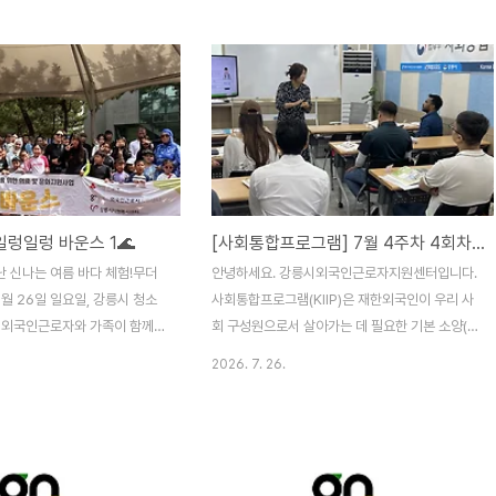
나볼 수 있었던 열기 가득한 축
모를 영상으로 전해드립니다.
일렁일렁 바운스 1🌊
[사회통합프로그램] 7월 4주차 4회차 20260726
난 신나는 여름 바다 체험!무더
안녕하세요. 강릉시외국인근로자지원센터입니다.
월 26일 일요일, 강릉시 청소
사회통합프로그램(KIIP)은 재한외국인이 우리 사
 외국인근로자와 가족이 함께
회 구성원으로서 살아가는 데 필요한 기본 소양(한
체험활동이 진행되었습니다. ☀️
국어와 한국문화, 한국사회이해) 함양 기회를 제공
2026. 7. 26.
 총 68명이 함께했습니다. 성인
하고자 진행되는 사업으로,강릉시 외국인 근로자
명, 미취학 아동 9명까지 다양한
지원센터는 매주 일요일 사회통합프로그램(KIIP)
 한자리에 모여 신나는 하루를
3단계, 4단계 수업이 진행됩니다. 매주 일요일 13
 먼저 안전하게! 오리엔테이션
시부터 18시까지 20회차, 총 100시간 교육이 진
 체험을 시작하기 전, 가장 먼
행되며7월 4주차 이번주는 2026년 사회통합프