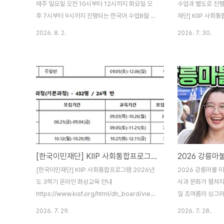
매주 일요일 오전 10시부터 12시까지 화요일 오
수업과 별도로 진행
후 7시부터 9시까지 진행되는 한국어 수업8월 1
재단] KIIP 사회
주차 이번주는 2026년 2학기 한국어교실 5번째
라인 화상교육 안내
2026. 8. 2.
2026. 7. 30.
수업을 하는 날입니다.이번주는 어떻게 수업이 진
단] KIIP 사회통
행되었는지 사진으로 소개할께요. 한국어교실은
라인 화상교육 안내
언제든지 신청 접수하고, 수업에 참여할 수 있습니
프로그램 2026년
다.강릉시외국인근로자지원센터로 방문해주세요.
https://www.ki
감사합니다.
한국이민재단한국이민
2026년도 3학기
www.gnscfw.
원 5단계(기본과정)
14일(수) ~- 과정 
일(월) ..
[한국이민재단] KIIP 사회통합프로그램 2026년도 3학기 온라인 화상교육 안내
[한국이민재단] KIIP 사회통합프로그램 2026년
2026 강릉마불 미
도 3학기 온라인 화상교육 안내
식과 문화가 펼쳐지
https://www.kisf.org/html/dh_board/views/6965
일 초여름의 싱그러
한국이민재단한국이민재단www.kisf.org
특별하고 맛있는 축
2026. 7. 29.
2026. 7. 28.
2026년도 3학기 사회통합프로그램 온라인 화상
마불미식축제'세계