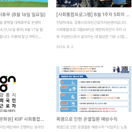
터휴무 (8월 16일 일요일)
[사회통합프로그램] 8월 1주차 5회차 20260802
6일 광복절 대체휴무로 운영하
안녕하세요. 강릉시외국인근로자지원센터입니다.
4,15,16일 휴무) 8월 17일 월
사회통합프로그램(KIIP)은 재한외국인이 우리 사
합니다. 이용에 참고 부탁드리
회 구성원으로서 살아가는 데 필요한 기본 소양(한
스로 찾아뵙겠습니다.감사합니다.
국어와 한국문화, 한국사회이해) 함양 기회를 제공
2026. 8. 2.
하고자 진행되는 사업으로,강릉시 외국인 근로자
지원센터는 매주 일요일 사회통합프로그램(KIIP)
3단계, 4단계 수업이 진행됩니다. 매주 일요일 13
시부터 18시까지 20회차, 총 100시간 교육이 진
행되며8월 1주차 이번주는 2026년 사회통합프
로그램(KIIP) 2학기 5번째 수업을 하는 날입니다.
이번주는 어떻게 수업이 진행되었는지 사진으로
소개할께요. 감사합니다.
[강원대한국어문화원] KIIP 사회통합프로그램 5단계 온라인 강좌 안내 (강원대 한국어문화원)
폭염으로 인한 온열질환 예방수칙
한국이민재단에서 진행하는 온라인
폭염으로 인한 온열질환 예방수칙 "사업주는 노동