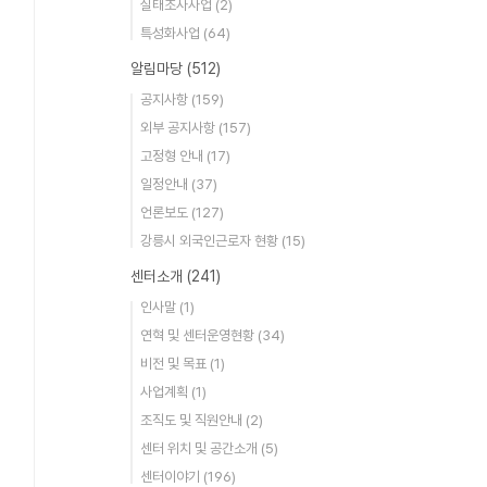
실태조사사업
(2)
특성화사업
(64)
알림마당
(512)
공지사항
(159)
외부 공지사항
(157)
고정형 안내
(17)
일정안내
(37)
언론보도
(127)
강릉시 외국인근로자 현황
(15)
센터소개
(241)
인사말
(1)
연혁 및 센터운영현황
(34)
비전 및 목표
(1)
사업계획
(1)
조직도 및 직원안내
(2)
센터 위치 및 공간소개
(5)
센터이야기
(196)