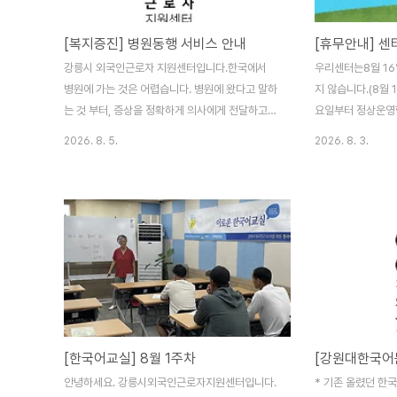
[복지증진] 병원동행 서비스 안내
[휴무안내] 센
강릉시 외국인근로자 지원센터입니다.한국에서
우리센터는8월 1
병원에 가는 것은 어렵습니다. 병원에 왔다고 말하
지 않습니다.(8월 1
는 것 부터, 증상을 정확하게 의사에게 전달하고
요일부터 정상운영
처방을 받아서 약을 받을 때까지 과정이 어색하기
며, 더 나은 서비
2026. 8. 5.
2026. 8. 3.
도 합니다. 센터에서 이런 어려움을 도와드릴려고
합니다.병원에 가야 할 일이 있는 외국인근로자는
다음 일정에 맞게 센터를 방문하면 됩니다.8월 6
일(목) 오후 4시부터 오후 5시까지8월 10일(월)
오전 10시부터 오후 12시까지8월 11일(화) 오후
4시부터 오후 5시까지8월 12일(수) 오후 4시부
터 오후 5시까지8월 13일(목) 오후 2시부터 오후
5시까지8월 18일 (화) 오후 4시부터 오후5시까
지병원진료비와 약제비는 개인이 부담해야 합니
다.센터는 병원에 동행해 병원접수, 의사와의 통
[한국어교실] 8월 1주차
역, 약조제를 지원합니다.
안녕하세요. 강릉시외국인근로자지원센터입니다.
* 기존 올렸던 