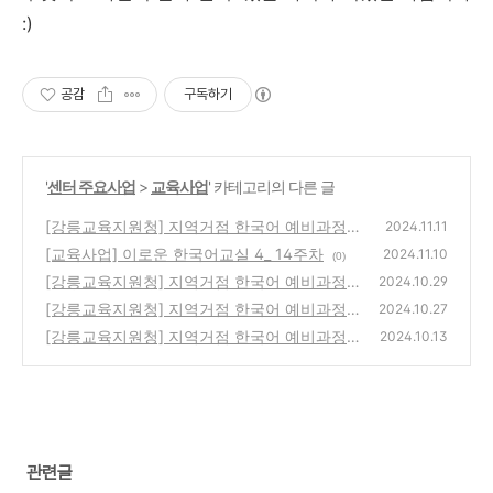
:)
공감
구독하기
'
센터 주요사업
>
교육사업
' 카테고리의 다른 글
[강릉교육지원청] 지역거점 한국어 예비과정_
2024.11.11
한국의 전통놀이체험
[교육사업] 이로운 한국어교실 4_ 14주차
(0)
2024.11.10
(0)
[강릉교육지원청] 지역거점 한국어 예비과정
2024.10.29
프로그램_청소년도전골든벨
[강릉교육지원청] 지역거점 한국어 예비과정
(0)
2024.10.27
프로그램_지역문화탐방_홍천알파카월드
[강릉교육지원청] 지역거점 한국어 예비과정_
(0)
2024.10.13
청소년놀이문화 체험3
(1)
관련글