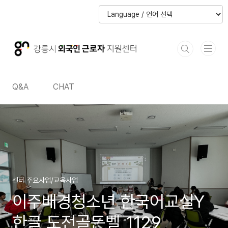
본문 바로가기
본문 바로가기
Q&A
CHAT
센터 주요사업/교육사업
이주배경청소년 한국어교실Y
한글 도전골든벨_1129