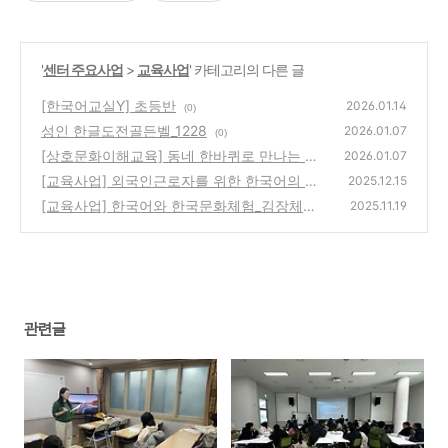
'
센터 주요사업
>
교육사업
' 카테고리의 다른 글
[한국어교실Y] 초등반
2026.01.14
(0)
성인 한글도전골든벨_1228
2026.01.07
(0)
[상호문화이해교육] 동네 한바퀴로 만나는 세
2026.01.07
계_251218/22/23
[교육사업] 외국인근로자를 위한 한국어의 올
(0)
2025.12.15
바른 교육은 무엇일까요?_20251214
[교육사업] 한국어와 한국문화체험_김장체험_
(0)
2025.11.19
20251116
(1)
관련글