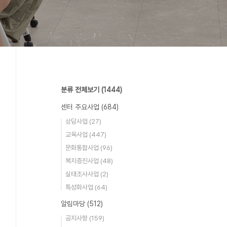
분류 전체보기
(1444)
센터 주요사업
(684)
상담사업
(27)
교육사업
(447)
문화통합사업
(96)
복지증진사업
(48)
실태조사사업
(2)
특성화사업
(64)
알림마당
(512)
공지사항
(159)