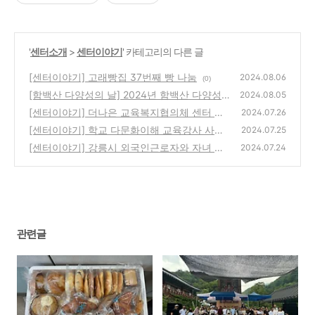
'
센터소개
>
센터이야기
' 카테고리의 다른 글
[센터이야기] 고래빵집 37번째 빵 나눔
2024.08.06
(0)
[함백산 다양성의 날] 2024년 함백산 다양성
2024.08.05
의 날 행사 참여
[센터이야기] 더나은 교육복지협의체 센터 방
(0)
2024.07.26
문_20240725
[센터이야기] 학교 다문화이해 교육강사 사전
(1)
2024.07.25
준비회의
[센터이야기] 강릉시 외국인근로자와 자녀 대
(0)
2024.07.24
상의 필수치과의료 지원을 위한 간담회에 참여
하였습니다.
(0)
관련글