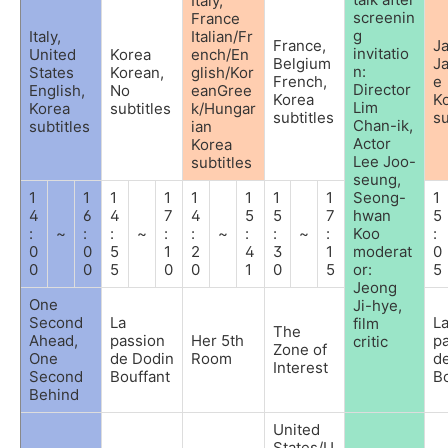
Italy,
screenin
France
g
Italy,
Italian/Fr
France,
J
i
nvitatio
United
Korea
ench/En
Belgium
J
n
:
States
Korean,
glish/Kor
French,
e
Director
English,
No
eanGree
Korea
K
Lim
Korea
subtitles
k/Hungar
subtitles
su
Chan-ik,
subtitles
ian
Actor
Korea
Lee Joo-
subtitles
seung,
1
1
1
1
1
1
1
1
Seong-
1
4
6
4
7
4
5
5
7
hwan
5
:
~
:
:
~
:
:
~
:
:
~
:
Koo
:
0
0
5
1
2
4
3
1
moderat
0
0
0
5
0
0
1
0
5
or
:
5
Jeong
One
Ji-hye,
Second
La
L
film
The
Ahead,
passion
Her 5th
p
critic
Zone of
One
de Dodin
Room
d
Interest
Second
Bouffant
Bo
Behind
United
States/U