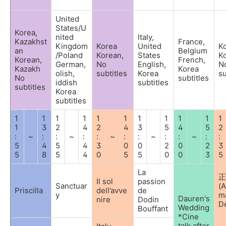
United
States/U
Korea,
nited
Italy,
Kazakhst
France,
Kingdom
Korea
United
K
an
Belgium
/Poland
Korean,
States
K
Korean,
French,
German,
No
English,
N
Kazakh
Korea
olish,
subtitles
Korea
su
No
subtitles
iddish
subtitles
subtitles
Korea
subtitles
1
1
1
1
1
1
1
1
1
1
1
1
3
2
4
2
4
3
5
4
5
2
:
~
:
:
~
:
:
~
:
:
~
:
:
~
:
:
5
4
5
4
3
0
0
2
0
2
3
5
8
5
4
0
5
5
0
0
3
5
La
正
Il sol
passion
Sanctuar
(
Priscilla
dell’avve
de
y
m
Dauren's
nire
Dodin
D
Wedding
Bouffant
*Cine
talk after