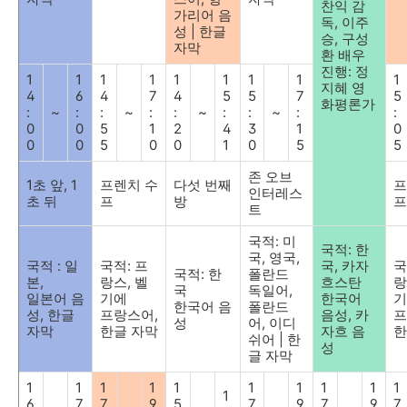
찬익 감
가리어 음
독
,
이주
성
|
한글
승
,
구성
자막
환 배우
진행
:
정
1
1
1
1
1
1
1
1
1
지혜 영
4
6
4
7
4
5
5
7
5
화평론가
:
~
:
:
~
:
:
~
:
:
~
:
:
0
0
5
1
2
4
3
1
0
0
0
5
0
0
1
0
5
5
존 오브
1
초 앞
, 1
프렌치 수
다섯 번째
프
인터레스
초 뒤
프
방
프
트
국적
:
미
국적
:
한
국
,
영국
,
국적
:
일
국적
:
프
국
,
카자
국
국적
:
한
폴란드
본
,
랑스
,
벨
흐스탄
랑
국
독일어
,
일본어 음
기에
한국어
기
한국어 음
폴란드
성
,
한글
프랑스어
,
음성
,
카
프
성
어
,
이디
자막
한글 자막
자흐 음
한
쉬어
|
한
성
글 자막
1
1
1
1
1
1
1
1
1
1
1
6
7
7
9
5
7
9
7
9
7