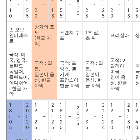
8
:
~
:
:
~
:
:
~
:
~
:
:
~
:
:
:1
1
5
2
1
5
2
2
2
1
3
0
0
5
0
3
5
5
5
0
3
5
창가의 토
존 오브
토
프렌치 수
1
초 앞
, 1
인터레스
프리실라
생
(
한글 자
프
초 뒤
트
막
)
국적
:
미
국
,
영국
,
국적
:
이
국적
:
일
국적
:
프
국적
:
일
폴란드
탈리아
,
국
본
,
랑스
,
벨
본
,
독일어
,
미국
국
일본어 음
기에
일본어
폴란드어
,
영어 음
한
성
,
한글
프랑스어
,
음성
,
한
이디쉬어
성
,
한글
성
자막
한글 자막
글 자막
|
한글 자
자막
막
1
2
1
2
1
1
2
1
2
1
2
8
0
9
1
8
9
1
9
1
9
0
:
~
:
:
~
:
:
~
:
~
:
:
~
:
:
:1
0
2
2
2
2
3
2
3
3
4
3
5
0
5
5
0
5
4
0
0
0
존