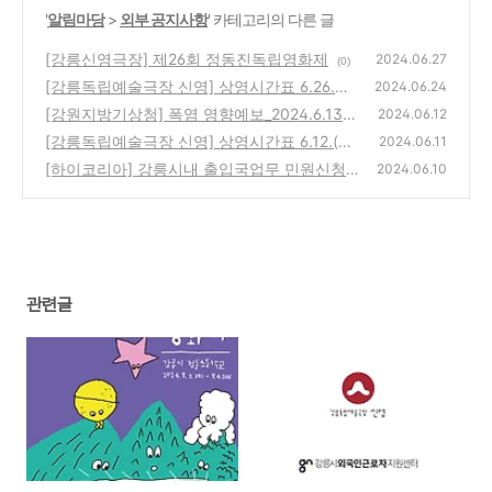
'
알림마당
>
외부 공지사항
' 카테고리의 다른 글
[강릉신영극장] 제26회 정동진독립영화제
2024.06.27
(0)
[강릉독립예술극장 신영] 상영시간표 6.26.
2024.06.24
(수) - 7.2.(화)
[강원지방기상청] 폭염 영향예보_2024.6.13.
(0)
2024.06.12
[강릉독립예술극장 신영] 상영시간표 6.12.(수)
(0)
2024.06.11
- 6.18.(화)
[하이코리아] 강릉시내 출입국업무 민원신청
(0)
2024.06.10
대행 등록기관 현황
(0)
관련글