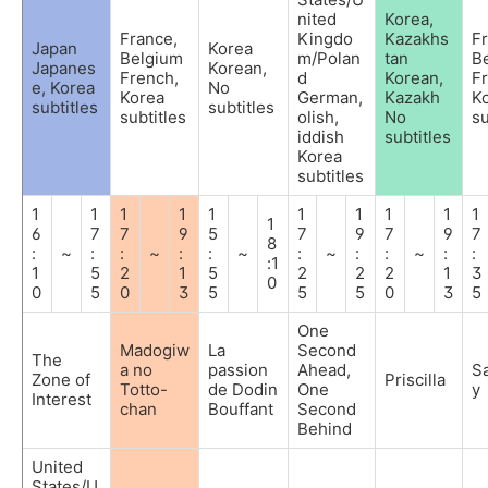
nited
Korea,
France,
Kingdo
Kazakhs
F
Japan
Korea
Belgium
m/Polan
tan
B
Japanes
Korean,
French,
d
Korean,
F
e, Korea
No
Korea
German,
Kazakh
K
subtitles
subtitles
subtitles
olish,
No
su
iddish
subtitles
Korea
subtitles
1
1
1
1
1
1
1
1
1
1
1
6
7
7
9
5
7
9
7
9
7
8
:
~
:
:
~
:
:
~
:
~
:
:
~
:
:
:1
1
5
2
1
5
2
2
2
1
3
0
0
5
0
3
5
5
5
0
3
5
One
Madogiw
La
Second
The
a no
passion
Ahead,
S
Zone of
Priscilla
Totto-
de Dodin
One
y
Interest
chan
Bouffant
Second
Behind
United
States/U