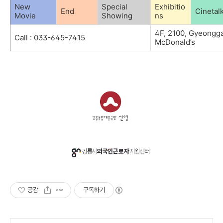
New
Special
Exhibitio
End
Cinetal
Movie
Showing
ns
4F, 2100, Gyeongga
Call : 033-645-7415
McDonald’s
공감
구독하기