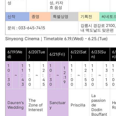
성
성
,
카자
흐 음성
신작
종영
특별상영
기획전
씨네토
강릉시 경강로
2100
문의
: 033-645-7415
내 맥도날드 맞은편
Sinyeong Cinema
｜
Timetable 6.19.(Wed) - 6.25.(Tue)
6/19(We
6/20(Tue
6/22(Sat
6/23(Su
6
6/21(Fri)
d)
)
)
n)
n)
1
1
1
1
1
1
1
1
1
1
1
0
1
1
2
0
1
2
1
3
1
2
:
~
:
:
~
:
:
~
:
~
:
:
~
:
:
:1
3
4
0
4
3
0
5
0
1
0
9
0
3
0
5
0
0
3
0
5
0
La
The
passion
Dauren's
Sanctuar
H
Zone of
Priscilla
de
Wedding
y
R
Interest
Dodin
Bouffant