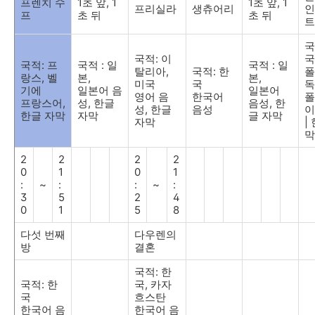
프렌치 수
1
초 앞
, 1
1
초 앞
, 1
프리실라
생츄어리
인
프
초 뒤
초 뒤
트
국
국적
:
이
국
국적
:
프
국적
:
일
국적
:
일
탈리아
,
국적
:
한
폴
랑스
,
벨
본
,
본
,
미국
국
독
기에
일본어 음
일본어
영어 음
한국어
폴
프랑스어
,
성
,
한글
음성
,
한
성
,
한글
음성
이
한글 자막
자막
글 자막
자막
|
막
2
2
2
2
0
1
0
1
:
~
:
:
~
:
3
5
2
4
0
1
5
8
다섯 번째
다우렌의
방
결혼
국적
:
한
국적
:
한
국
,
카자
국
흐스탄
한국어 음
한국어 음