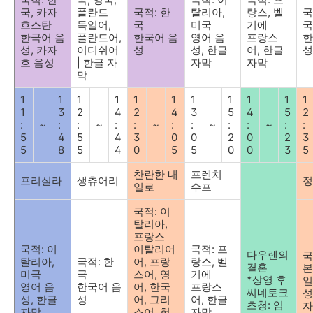
국
,
카자
폴란드
국적
:
한
탈리아
,
랑스
,
벨
국
흐스탄
독일어
,
국
미국
기에
국
한국어 음
폴란드어
,
한국어 음
영어 음
프랑스
한
성
,
카자
이디쉬어
성
성
,
한글
어
,
한글
성
흐 음성
|
한글 자
자막
자막
막
1
1
1
1
1
1
1
1
1
1
1
1
3
2
4
2
4
3
5
4
5
2
:
~
:
:
~
:
:
~
:
:
~
:
:
~
:
:
5
4
5
4
3
0
0
2
0
2
3
5
8
5
4
0
5
5
0
0
3
5
찬란한 내
프렌치
프리실라
생츄어리
정
일로
수프
국적
:
이
탈리아
,
프랑스
국적
:
이
이탈리어
국적
:
프
다우렌의
탈리아
,
국적
:
한
어
,
프랑
랑스
,
벨
결혼
본
미국
국
스어
,
영
기에
*
상영 후
일
영어 음
한국어 음
어
,
한국
프랑스
씨네토크
성
성
,
한글
성
어
,
그리
어
,
한글
초청
:
임
자
자막
스어
,
헝
자막