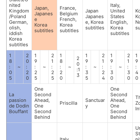
nited
Italy,
Japan,
France,
Kingdom
Japan
United
K
Japanes
Belgium
/Poland
Japanes
States
K
e
French,
German,
e, Korea
English,
N
Korea
Korea
olish,
subtitles
Korea
su
subtitles
subtitles
iddish
subtitles
Korea
subtitles
1
2
1
2
1
1
2
1
2
1
2
8
0
9
1
8
9
1
9
1
9
0
:
~
:
:
~
:
:
~
:
~
:
:
~
:
:
:1
0
2
2
2
2
3
2
3
3
4
3
5
0
5
5
0
5
4
0
0
0
One
One
La
Second
Second
T
passion
Ahead,
Sanctuar
Ahead,
Priscilla
Z
de Dodin
One
y
One
In
Bouffant
Second
Second
Behind
Behind
U
S
Italy,
ni