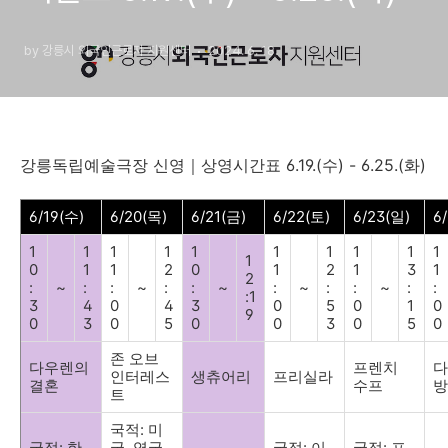
by 강릉시 외국인근로자 지원센터
2024. 6. 18.
강릉독립예술극장 신영
｜
상영시간표
6.19.(
수
) - 6.25.(
화
)
6/19(
수
)
6/20(
목
)
6/21(
금
)
6/22(
토
)
6/23(
일
)
6
1
1
1
1
1
1
1
1
1
1
1
0
1
1
2
0
1
2
1
3
1
2
:
~
:
:
~
:
:
~
:
~
:
:
~
:
:
:1
3
4
0
4
3
0
5
0
1
0
9
0
3
0
5
0
0
3
0
5
0
존 오브
다우렌의
프렌치
다
인터레스
생츄어리
프리실라
결혼
수프
방
트
국적
:
미
국적
:
한
국
,
영국
,
국적
:
이
국적
:
프