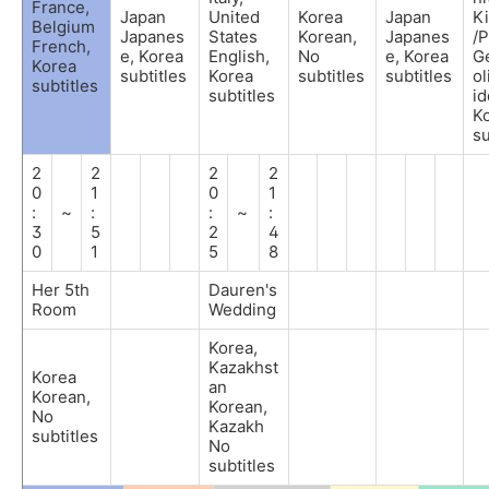
France,
Japan
United
Korea
Japan
K
Belgium
Japanes
States
Korean,
Japanes
/
French,
e, Korea
English,
No
e, Korea
G
Korea
subtitles
Korea
subtitles
subtitles
ol
subtitles
subtitles
id
K
su
2
2
2
2
0
1
0
1
:
~
:
:
~
:
3
5
2
4
0
1
5
8
Her 5th
Dauren's
Room
Wedding
Korea,
Kazakhst
Korea
an
Korean,
Korean,
No
Kazakh
subtitles
No
subtitles