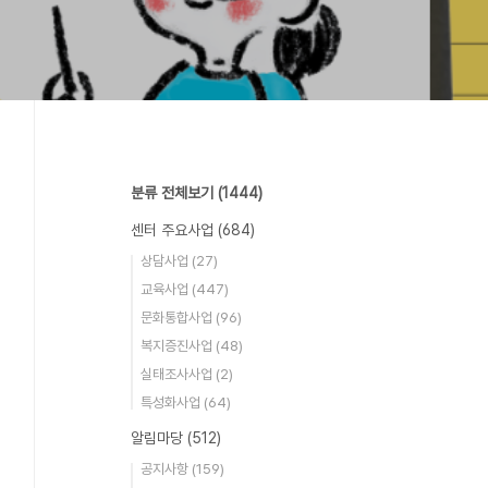
분류 전체보기
(1444)
센터 주요사업
(684)
상담사업
(27)
교육사업
(447)
문화통합사업
(96)
복지증진사업
(48)
실태조사사업
(2)
특성화사업
(64)
알림마당
(512)
공지사항
(159)