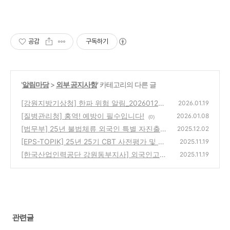
공감
구독하기
'
알림마당
>
외부 공지사항
' 카테고리의 다른 글
[강원지방기상청] 한파 위험 알림_20260120
2026.01.19
[질병관리청] 홍역! 예방이 필수입니다!
(0)
2026.01.08
(0)
[법무부] 25년 불법체류 외국인 특별 자진출국
2025.12.02
제도 시행(~26.2.28.)
[EPS-TOPIK] 25년 25기 CBT 사전평가 및 종
(0)
2025.11.19
합평가 접수 안내(11.19.~11.25.)
[한국산업인력공단 강원동부지사] 외국인고용
(0)
2025.11.19
허가제(EPS) 통/번역 서포터스 모집
(0)
관련글